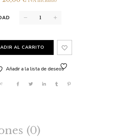
20,00
€
IVA incluido
DAD
ADIR AL CARRITO
Añadir a la lista de deseos
e
ones (0)