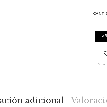
CANTI
AÑ
Shar
ación adicional
Valoraci