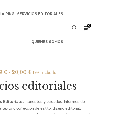
LA PING
SERVICIOS EDITORIALES
0
QUIENES SOMOS
Rango
99
€
-
20,00
€
IVA incluido
de
cios editoriales
precios:
desde
4,99 €
s Editoriales
honestos y cuidados. Informes de
hasta
e texto y corrección de estilo, diseño editorial,